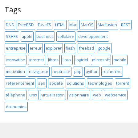
Tags
DNS
FreeBSD
FuseFS
HTML
Mac
MacOS
Macfusion
REST
SSHFS
apple
business
cellulaire
développement
entreprise
erreur
explorer
flash
freebsd
google
innovation
internet
libres
linux
logiciel
microsoft
mobile
motivation
navigateur
neutralité
php
python
recherche
référencement
seo
société
solutions
technologies
torrent
téléphone
unix
virtualisation
visionnaire
web
webservice
économies