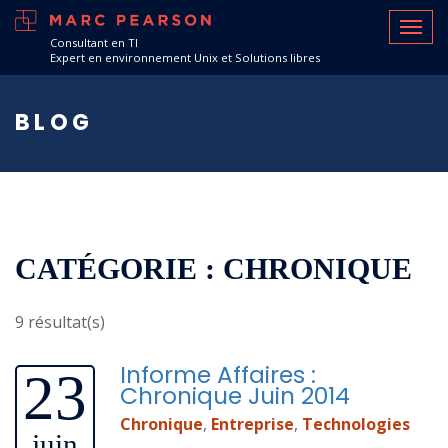
Consultant en TI
Expert en environnement Unix et Solutions libres
BLOG
CATÉGORIE : CHRONIQUE
9 résultat(s)
Informe Affaires :
23
Chronique Juin 2014
Chronique
,
Entreprise
,
Technologies
juin