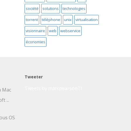
société
solutions
technologies
torrent
téléphone
unix
virtualisation
visionnaire
web
webservice
économies
Tweeter
Tweets by marcpearsonTI
un Mac
t ...
sous OS