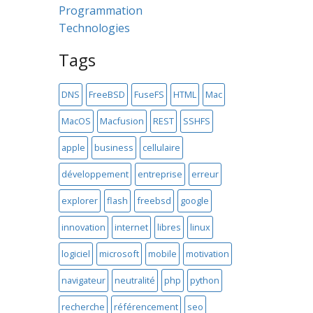
Programmation
Technologies
Tags
DNS
FreeBSD
FuseFS
HTML
Mac
MacOS
Macfusion
REST
SSHFS
apple
business
cellulaire
développement
entreprise
erreur
explorer
flash
freebsd
google
innovation
internet
libres
linux
logiciel
microsoft
mobile
motivation
navigateur
neutralité
php
python
recherche
référencement
seo