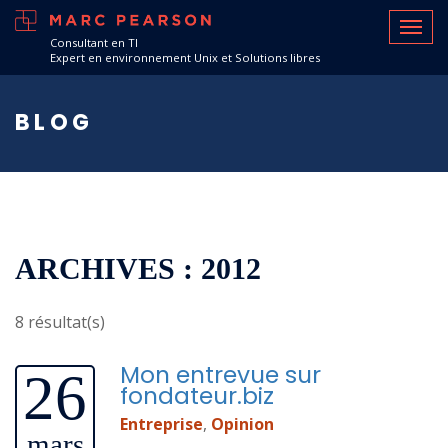
Consultant en TI
Expert en environnement Unix et Solutions libres
BLOG
ARCHIVES : 2012
8 résultat(s)
Mon entrevue sur
26
fondateur.biz
Entreprise
,
Opinion
mars