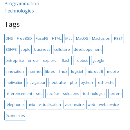
Programmation
Technologies
Tags
DNS
FreeBSD
FuseFS
HTML
Mac
MacOS
Macfusion
REST
SSHFS
apple
business
cellulaire
développement
entreprise
erreur
explorer
flash
freebsd
google
innovation
internet
libres
linux
logiciel
microsoft
mobile
motivation
navigateur
neutralité
php
python
recherche
référencement
seo
société
solutions
technologies
torrent
téléphone
unix
virtualisation
visionnaire
web
webservice
économies