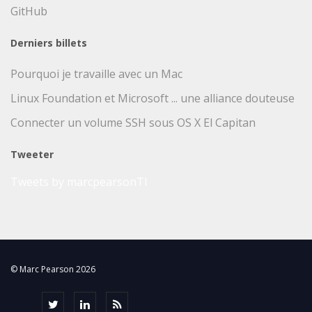
GitHub
Derniers billets
Pourquoi je travaille avec un Mac
Linux Foundation et Microsoft ... une alliance douteuse
Connecter un volume SSH sous OS X El Capitan
Tweeter
Tweets by marcpearsonTI
© Marc Pearson 2026